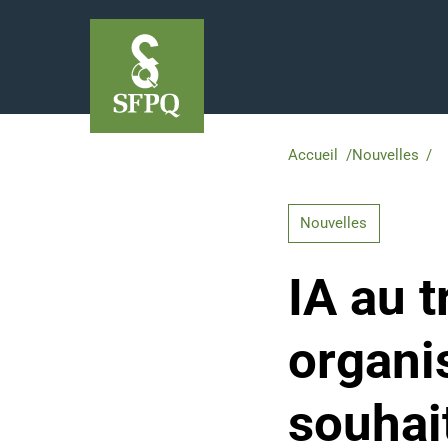
Accueil
/
Nouvelles
/
IA
Nouvelles
IA au t
organi
souhai