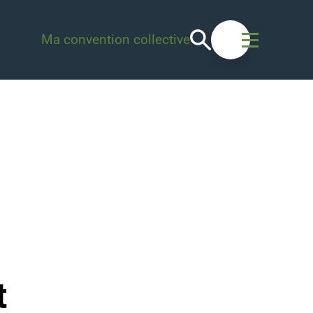
Recherche
Ma convention collective
Ouvrir le men
t fondé sur la transparence
t