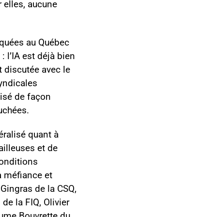
r elles, aucune
diquées au Québec
 l’IA est déjà bien
t discutée avec le
yndicales
lisé de façon
uchées.
ralisé quant à
vailleuses et de
conditions
a méfiance et
 Gingras de la CSQ,
e la FIQ, Olivier
aume Bouvrette du