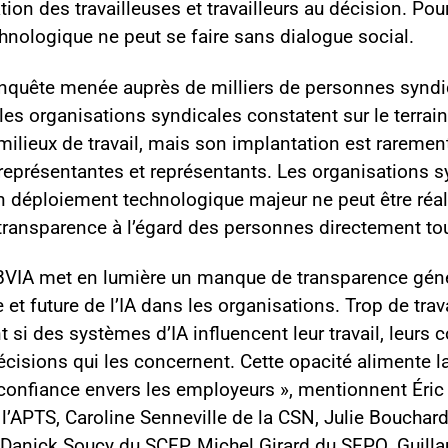
ation des travailleuses et travailleurs au décision. Pou
hnologique ne peut se faire sans dialogue social.
’enquête menée auprès de milliers de personnes syn
es organisations syndicales constatent sur le terrain :
milieux de travail, mais son implantation est raremen
 représentantes et représentants. Les organisations s
n déploiement technologique majeur ne peut être réa
transparence à l’égard des personnes directement to
OBVIA met en lumière un manque de transparence géné
le et future de l’IA dans les organisations. Trop de tra
nt si des systèmes d’IA influencent leur travail, leurs 
décisions qui les concernent. Cette opacité alimente l
e confiance envers les employeurs », mentionnent Éric
’APTS, Caroline Senneville de la CSN, Julie Bouchard d
, Danick Soucy du SCFP, Michel Girard du SFPQ, Guill