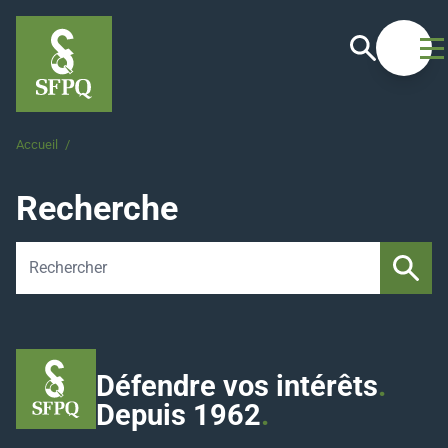
Recherche
Ouvrir
Accueil
/
Recherche
Recherche
Use
up
and
down
arrows
to
Défendre vos intérêts
.
select
Depuis 1962
.
available
result.