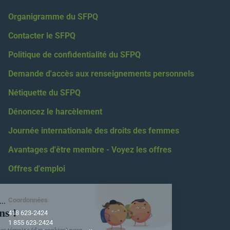
Press
Organigramme du SFPQ
enter
to
Contacter le SFPQ
go
Politique de confidentialité du SFPQ
to
selected
Demande d'accès aux renseignements personnels
search
Nétiquette du SFPQ
result.
Touch
Dénoncez le harcèlement
devices
Journée internationale des droits des femmes
users
can
Avantages d'être membre - Voyez les offres
use
Offres d'emploi
touch
and
swipe
Coordonnées
gestures.
418 623-2424
1 855 623-2424