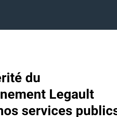
austérité du gouvernement Legault ronge nos services publics
rité du
nement Legault
nos services public