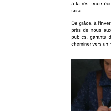
à la résilience é
crise.
De grâce, à l’inve
près de nous aux
publics, garants 
cheminer vers un m