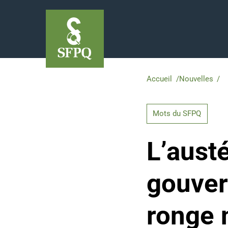
Accueil
/
Nouvelles
/
L’
Mots du SFPQ
L’austé
gouver
ronge 