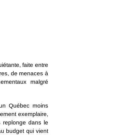
étante, faite entre
aires, de menaces à
nnementaux malgré
d’un Québec moins
uement exemplaire,
s replonge dans le
au budget qui vient