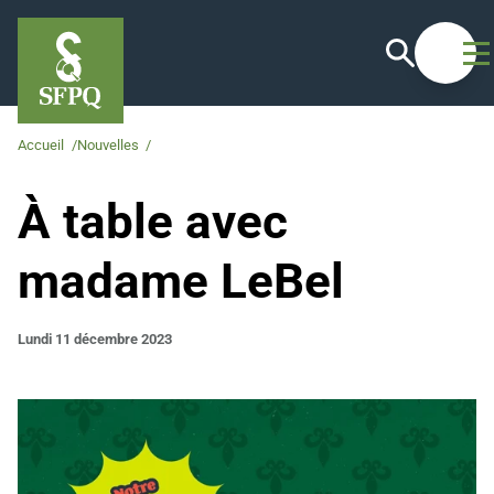
Recherche
Ouvrir
Accueil
/
Nouvelles
/
À table avec madame LeBel
À table avec
madame LeBel
Lundi 11 décembre 2023