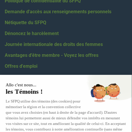
Politique de confidentialité du SFPQ
Demande d'accès aux renseignements personnels
Nétiquette du SFPQ
Dénoncez le harcèlement
Journée internationale des droits des femmes
Avantages d'être membre - Voyez les offres
Offres d'emploi
Coordonnées
418 623-2424
1 855 623-2424
5100, boul. des Gradins, Québec, G2J 1N4
Relations médiatiques :
eric.levesque@sfpq.qc.ca
Obtenir votre numéro de section :
info@sfpq.qc.ca
Adresse courriel