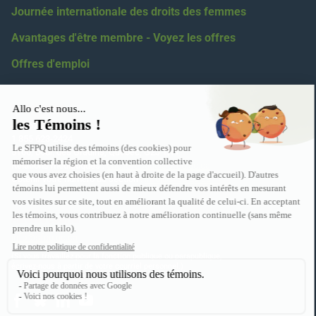
Journée internationale des droits des femmes
Avantages d'être membre - Voyez les offres
Offres d'emploi
Coordonnées
418 623-2424
1 855 623-2424
5100, boul. des Gradins, Québec, G2J 1N4
Relations médiatiques :
eric.levesque@sfpq.qc.ca
Obtenir votre numéro de section :
info@sfpq.qc.ca
Adresse courriel
info@sfpq.qc.ca
(Si vous travaillez pour la fonction publique ou parapublique,
écrivez-nous à partir de votre courriel personnel.)