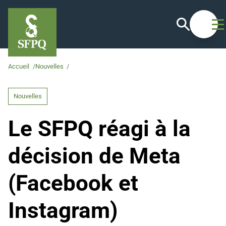
Recherche
Ouvrir
Accueil
/
Nouvelles
/
Le SFPQ réagi à la décision de Meta (Facebook et Inst
Nouvelles
Le SFPQ réagi à la
décision de Meta
(Facebook et
Instagram)