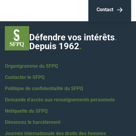
Contact
Défendre vos intérêts
.
Depuis 1962
.
Organigramme du SFPQ
Contacter le SFPQ
Politique de confidentialité du SFPQ
Demande d'accès aux renseignements personnels
Nétiquette du SFPQ
Dénoncez le harcèlement
Journée internationale des droits des femmes