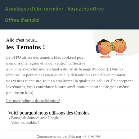
Avantages d'être membre - Voyez les offres
Offres d'emploi
Coordonnées
418 623-2424
1 855 623-2424
5100, boul. des Gradins, Québec, G2J 1N4
Relations médiatiques :
eric.levesque@sfpq.qc.ca
Obtenir votre numéro de section :
info@sfpq.qc.ca
Adresse courriel
info@sfpq.qc.ca
(Si vous travaillez pour la fonction publique ou parapublique,
écrivez-nous à partir de votre courriel personnel.)