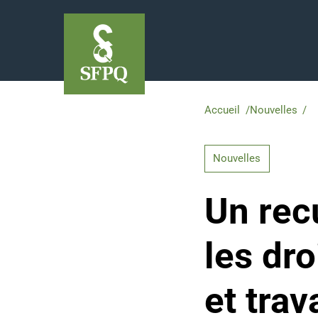
Accueil
/
Nouvelles
/
Un
Nouvelles
Un rec
les dro
et trav