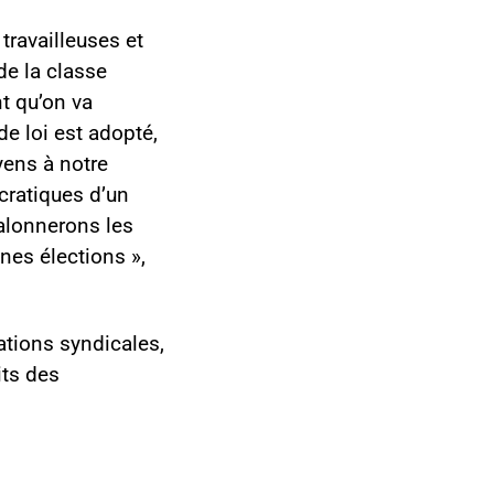
ravailleuses et
de la classe
t qu’on va
de loi est adopté,
yens à notre
ocratiques d’un
alonnerons les
ines élections »,
ations syndicales,
its des