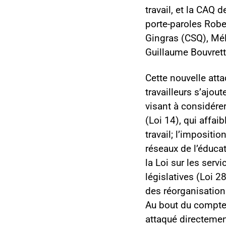
travail, et la CAQ 
porte-paroles Robe
Gingras (CSQ), Mél
Guillaume Bouvret
Cette nouvelle att
travailleurs s’ajout
visant à considére
(Loi 14), qui affai
travail; l’impositi
réseaux de l’éducat
la Loi sur les serv
législatives (Loi 
des réorganisation
Au bout du compte, 
attaqué directemen