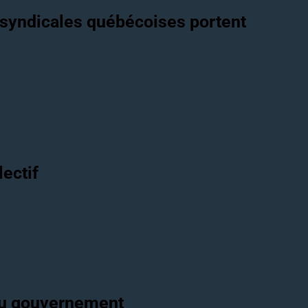
s syndicales québécoises portent
lectif
 du gouvernement