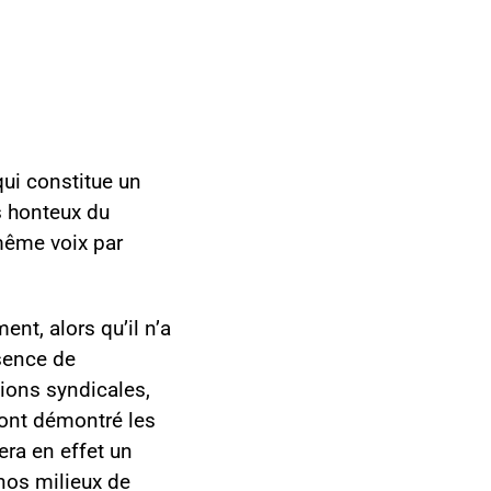
qui constitue un
gs honteux du
même voix par
nt, alors qu’il n’a
bsence de
ions syndicales,
i ont démontré les
era en effet un
 nos milieux de