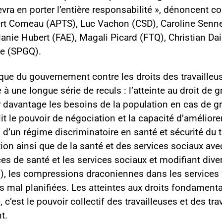
devra en porter l’entière responsabilité », dénoncent 
rt Comeau (APTS), Luc Vachon (CSD), Caroline Sennev
anie Hubert (FAE), Magali Picard (FTQ), Christian Da
te (SPGQ).
aque du gouvernement contre les droits des travailleu
e à une longue série de reculs : l’atteinte au droit de g
r davantage les besoins de la population en cas de gr
blit le pouvoir de négociation et la capacité d’amélior
on d’un régime discriminatoire en santé et sécurité du t
ion ainsi que de la santé et des services sociaux ave
ices de santé et les services sociaux et modifiant div
28), les compressions draconiennes dans les services 
s mal planifiées. Les atteintes aux droits fondamenta
c’est le pouvoir collectif des travailleuses et des trav
t.