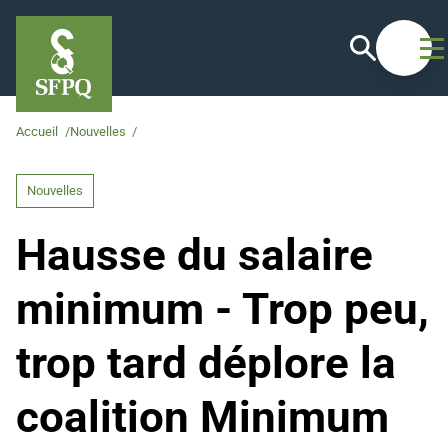
Recherche
Ouvrir
Accueil
/
Nouvelles
/
Hausse du salaire minimum - Trop peu, trop tard déplor
Nouvelles
Hausse du salaire
minimum - Trop peu,
trop tard déplore la
coalition Minimum