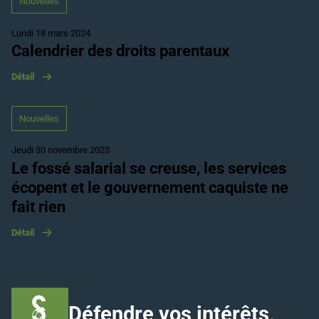
Nouvelles
Lundi 18 mars 2024
Calendrier des droits parentaux
Détail
Nouvelles
Jeudi 30 novembre 2023
Le fossé salarial se creuse, les services
écopent et le gouvernement caquiste ne
fait rien
Détail
Défendre vos intérêts
.