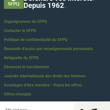
Depuis 1962
.
Organigramme du SFPQ
Contacter le SFPQ
Politique de confidentialité du SFPQ
Demande d'accès aux renseignements personnels
Nétiquette du SFPQ
Dénoncez le harcèlement
Journée internationale des droits des femmes
Avantages d'être membre - Voyez les offres
Offres d'emploi
Coordonnées