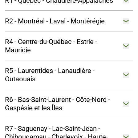
R1 - Québec - Chaudière-Appalaches
Ouvrir 
R2 - Montréal - Laval - Montérégie
Ouvrir 
R4 - Centre-du-Québec - Estrie -
Ouvrir 
Mauricie
R5 - Laurentides - Lanaudière -
Ouvrir 
Outaouais
R6 - Bas-Saint-Laurent - Côte-Nord -
Ouvrir 
Gaspésie et les Îles
R7 - Saguenay - Lac-Saint-Jean -
Chibougamau - Charlevoix - Haute-
Ouvrir 