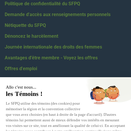
Politique de confidentialité du SFPQ
Demande d'accès aux renseignements personnels
Nétiquette du SFPQ
Dénoncez le harcèlement
Journée internationale des droits des femmes
Avantages d'être membre - Voyez les offres
Offres d'emploi
Coordonnées
418 623-2424
1 855 623-2424
5100, boul. des Gradins, Québec, G2J 1N4
Relations médiatiques :
eric.levesque@sfpq.qc.ca
Obtenir votre numéro de section :
info@sfpq.qc.ca