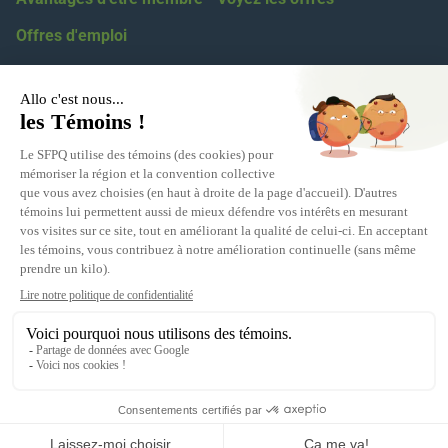
Offres d'emploi
Coordonnées
418 623-2424
1 855 623-2424
5100, boul. des Gradins, Québec, G2J 1N4
Relations médiatiques :
eric.levesque@sfpq.qc.ca
Obtenir votre numéro de section :
info@sfpq.qc.ca
Adresse courriel
info@sfpq.qc.ca
(Si vous travaillez pour la fonction publique ou parapublique,
écrivez-nous à partir de votre courriel personnel.)
Une réalisation
de Sigmund