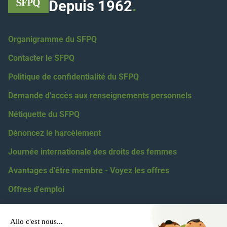
Depuis 1962
.
Organigramme du SFPQ
Contacter le SFPQ
Politique de confidentialité du SFPQ
Demande d'accès aux renseignements personnels
Nétiquette du SFPQ
Dénoncez le harcèlement
Journée internationale des droits des femmes
Avantages d'être membre - Voyez les offres
Offres d'emploi
Coordonnées