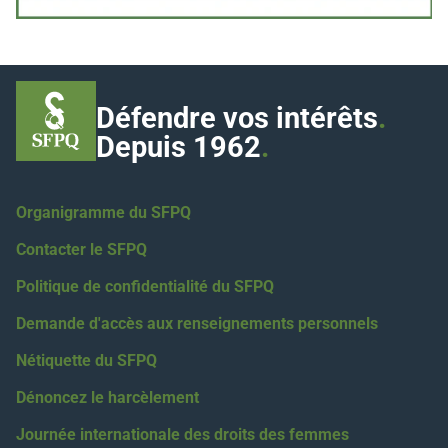
Défendre vos intérêts
.
Depuis 1962
.
Organigramme du SFPQ
Contacter le SFPQ
Politique de confidentialité du SFPQ
Demande d'accès aux renseignements personnels
Nétiquette du SFPQ
Dénoncez le harcèlement
Journée internationale des droits des femmes