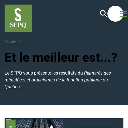
Recherche
Ouvrir
Accueil
/
Et le meilleur est...?
Et le meilleur est...?
Le SFPQ vous présente les résultats du
Palmarès des
ministères et organismes de la fonction publique du
Québec
.