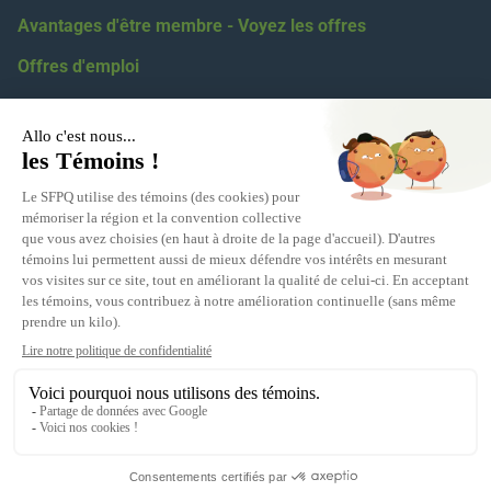
Avantages d'être membre - Voyez les offres
Offres d'emploi
Coordonnées
418 623-2424
1 855 623-2424
5100, boul. des Gradins, Québec, G2J 1N4
Relations médiatiques :
eric.levesque@sfpq.qc.ca
Obtenir votre numéro de section :
info@sfpq.qc.ca
Adresse courriel
info@sfpq.qc.ca
(Si vous travaillez pour la fonction publique ou parapublique,
écrivez-nous à partir de votre courriel personnel.)