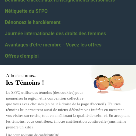
Nétiquette du SFPQ
Dénoncez le harcèlement
Journée internationale des droits des femmes
Avantages d'être membre - Voyez les offres
Offres d'emploi
Coordonnées
418 623-2424
1 855 623-2424
5100, boul. des Gradins, Québec, G2J 1N4
Relations médiatiques :
eric.levesque@sfpq.qc.ca
Obtenir votre numéro de section :
info@sfpq.qc.ca
Adresse courriel
info@sfpq.qc.ca