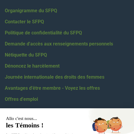
Organigramme du SFPQ
Contacter le SFPQ
Politique de confidentialité du SFPQ
Demande d'accès aux renseignements personnels
Nétiquette du SFPQ
Dénoncez le harcèlement
Journée internationale des droits des femmes
Avantages d'être membre - Voyez les offres
Offres d'emploi
Coordonnées
418 623-2424
1 855 623-2424