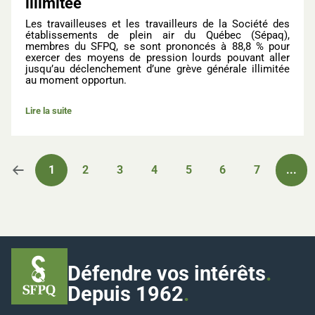
illimitée
Les travailleuses et les travailleurs de la Société des
établissements de plein air du Québec (Sépaq),
membres du
SFPQ, se sont prononcés à 88,8 % pour
exercer des moyens de pression lourds pouvant aller
jusqu’au déclenchement d’une grève générale illimitée
au moment opportun.
Lire la suite
Pagination
1
2
3
4
5
6
7
...
Défendre vos intérêts
.
Depuis 1962
.