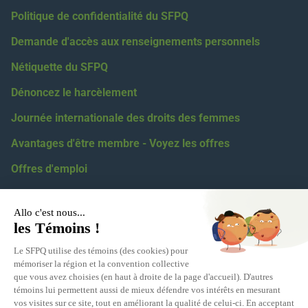
Politique de confidentialité du SFPQ
Demande d'accès aux renseignements personnels
Nétiquette du SFPQ
Dénoncez le harcèlement
Journée internationale des droits des femmes
Avantages d'être membre - Voyez les offres
Offres d'emploi
Coordonnées
418 623-2424
1 855 623-2424
5100, boul. des Gradins, Québec, G2J 1N4
Relations médiatiques :
eric.levesque@sfpq.qc.ca
Obtenir votre numéro de section :
info@sfpq.qc.ca