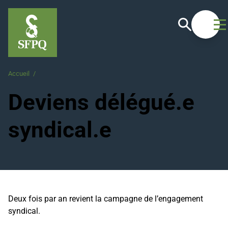
Recherche
Ouvrir
Accueil
/
Deviens délégué.e syndical.e
Deviens délégué.e
syndical.e
Deux fois par an revient la campagne de l’engagement
syndical.